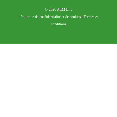
© 2026 ALM Lift
|
Politique de confidentialité et de cookies
|
Termes et
conditions
Accepter la
politique de confidentialité et de cookies